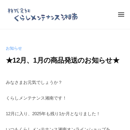
く
コ
ら
ン
し
メ
テ
ニ
メ
ュ
ン
ー
ン
く
お
テ
ツ
ら
し
ナ
へ
ゃ
し
ン
お知らせ
ス
れ
メ
ス
な
キ
★12月、1月の商品発送のお知らせ★
ン
湘
オ
ッ
テ
南
リ
2
b
プ
ナ
0
y
ジ
みなさまお元気でしょうか？
オ
ン
2
b
ナ
ン
ス
5
a
ル
ラ
くらしメンテナンス湘南です！
-
s
湘
商
イ
1
a
品
南
ン
12月に入り、2025年も残り1か月となりました！
2
m
「
シ
-
a
湘
ョ
オ
2
いつもくらしメンテナンス湘南オンラインショップを