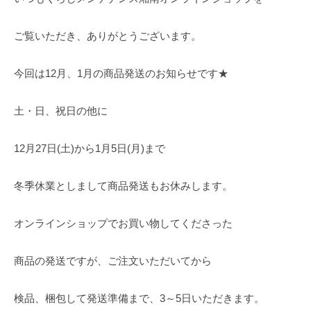
南
ッ
ン
4
カ
プ
ラ
ご覧いただき、ありがとうございます。
ラ
イ
ー
ン
メ
今回は12月、1月の商品発送のお知らせです★
シ
ッ
シ
ョ
土・日、祝日の他に
ュ
ッ
」
プ
12月27日(土)から1月5日(月)まで
冬季休業としまして商品発送もお休みします。
オンラインショップでお買い物してくださった
商品の発送ですが、ご注文いただいてから
検品、梱包して発送準備まで、3～5日いただきます。