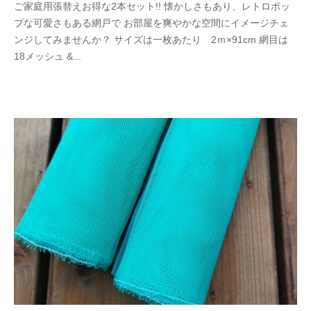
ご家庭用張替えお得な2本セット!! 懐かしさもあり、レトロポッ
0
y
プな可愛さもある網戸で お部屋を爽やかな空間にイメージチェ
2
b
ンジしてみませんか？ サイズは一枚あたり 2ｍ×91cm 網目は
4
a
18メッシュ &...
-
s
1
a
0
m
-
a
0
5