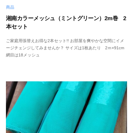
商品
湘南カラーメッシュ（ミントグリーン）2m巻 2
本セット
2
b
ご家庭用張替えお得な2本セット!! お部屋を爽やかな空間にイメ
0
y
ージチェンジしてみませんか？ サイズは1枚あたり 2ｍ×91cm
2
b
網目は18メッシュ
4
a
-
s
1
a
0
m
-
a
0
4