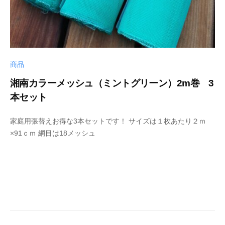
商品
湘南カラーメッシュ（ミントグリーン）2m巻 3
本セット
2
b
家庭用張替えお得な3本セットです！ サイズは１枚あたり２ｍ
0
y
×91ｃｍ 網目は18メッシュ
2
b
4
a
-
s
1
a
0
m
-
a
0
2