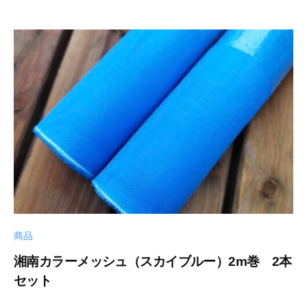
南
ッ
ン
2
m
カ
プ
-
a
ラ
ラ
2
イ
ー
4
ン
メ
シ
ッ
シ
ョ
ュ
ッ
」
プ
商品
湘南カラーメッシュ（スカイブルー）2m巻 2本
セット
2
b