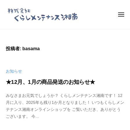
く
コ
ら
ン
し
メ
テ
ニ
メ
ュ
ン
ー
ン
く
お
テ
ツ
ら
し
ナ
へ
ゃ
し
投稿者:
basama
ン
ス
れ
メ
ス
な
キ
ン
湘
オ
ッ
テ
南
お知らせ
リ
プ
ナ
ジ
★12月、1月の商品発送のお知らせ★
オ
ン
ナ
ン
2
b
ス
ル
みなさまお元気でしょうか？ くらしメンテナンス湘南です！ 12
ラ
0
y
湘
商
月に入り、2025年も残り1か月となりました！ いつもくらしメン
イ
2
b
品
南
テナンス湘南オンラインショップを ご覧いただき、ありがとう
ン
5
a
「
ございます。 今...
シ
-
s
湘
ョ
オ
1
a